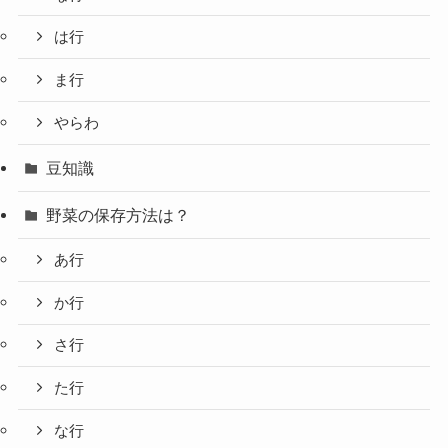
は行
ま行
やらわ
豆知識
野菜の保存方法は？
あ行
か行
さ行
た行
な行