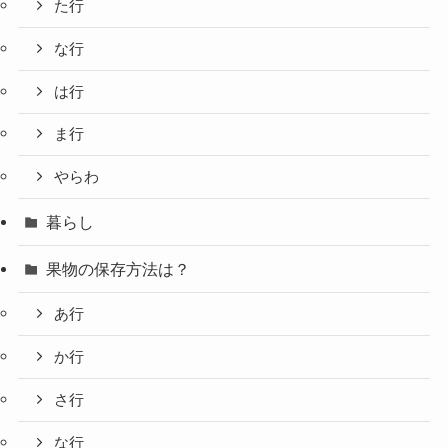
た行
な行
は行
ま行
やらわ
暮らし
果物の保存方法は？
あ行
か行
さ行
な行