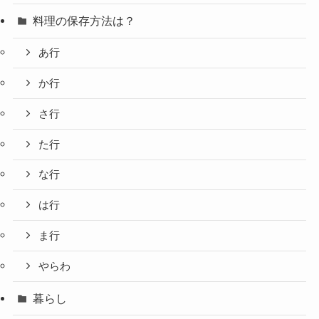
料理の保存方法は？
あ行
か行
さ行
た行
な行
は行
ま行
やらわ
暮らし