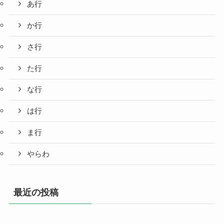
あ行
か行
さ行
た行
な行
は行
ま行
やらわ
最近の投稿