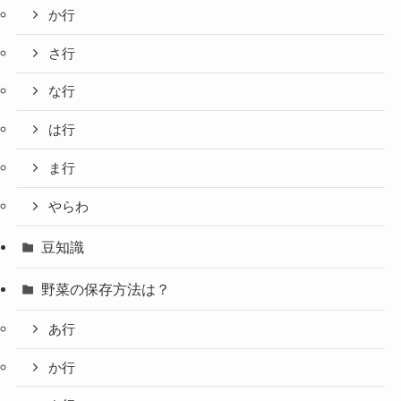
か行
さ行
な行
は行
ま行
やらわ
豆知識
野菜の保存方法は？
あ行
か行