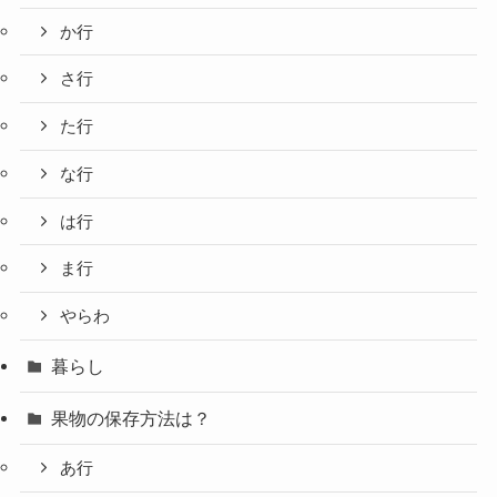
か行
さ行
た行
な行
は行
ま行
やらわ
暮らし
果物の保存方法は？
あ行