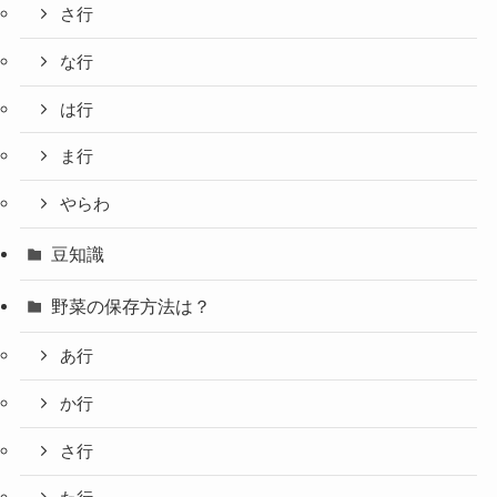
さ行
な行
は行
ま行
やらわ
豆知識
野菜の保存方法は？
あ行
か行
さ行