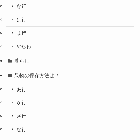
な行
は行
ま行
やらわ
暮らし
果物の保存方法は？
あ行
か行
さ行
な行