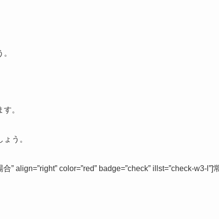
う。
ます。
しょう。
n=”right” color=”red” badge=”check” illst=”check-w3-l”]