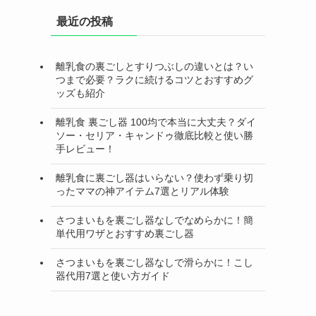
最近の投稿
離乳食の裏ごしとすりつぶしの違いとは？い
つまで必要？ラクに続けるコツとおすすめグ
ッズも紹介
離乳食 裏ごし器 100均で本当に大丈夫？ダイ
ソー・セリア・キャンドゥ徹底比較と使い勝
手レビュー！
離乳食に裏ごし器はいらない？使わず乗り切
ったママの神アイテム7選とリアル体験
さつまいもを裏ごし器なしでなめらかに！簡
単代用ワザとおすすめ裏ごし器
さつまいもを裏ごし器なしで滑らかに！こし
器代用7選と使い方ガイド