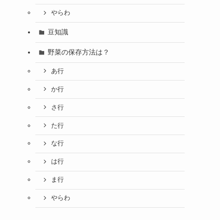
やらわ
豆知識
野菜の保存方法は？
あ行
か行
さ行
た行
な行
は行
ま行
やらわ