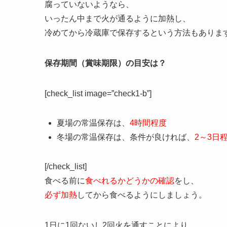
腐っていないようなら、
いったん中まで火が通るように加熱し、
冷めてから冷蔵庫で保存するという方法もあります。[/ill
保存期間（賞味期限）の目安は？
[check_list image=”check1-b”]
夏場の常温保存は、
4時間程度
冬場の常温保存は、条件が良ければ、
2～3日
[/check_list]
食べる前に
食べれるかどうかの確認
をし、
必ず加熱
してから食べるようにしましょう。
1日に1回ないし2回火を通すことにより