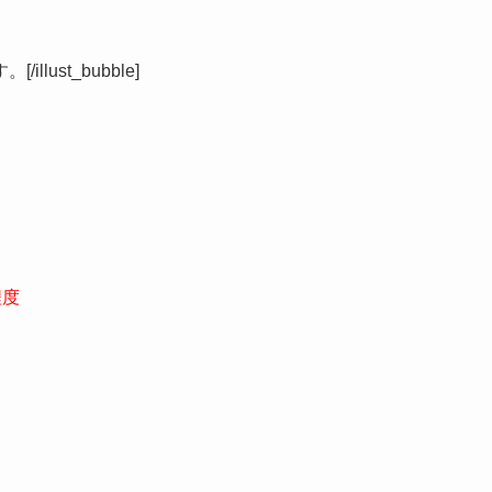
ust_bubble]
程度